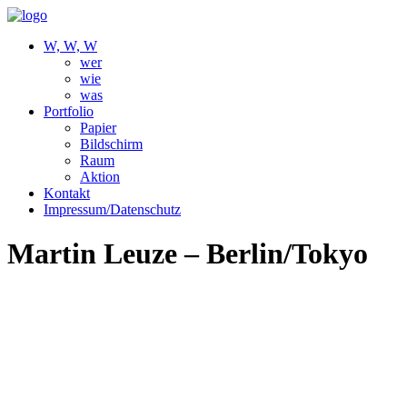
W, W, W
wer
wie
was
Portfolio
Papier
Bildschirm
Raum
Aktion
Kontakt
Impressum/Datenschutz
Martin Leuze – Berlin/Tokyo