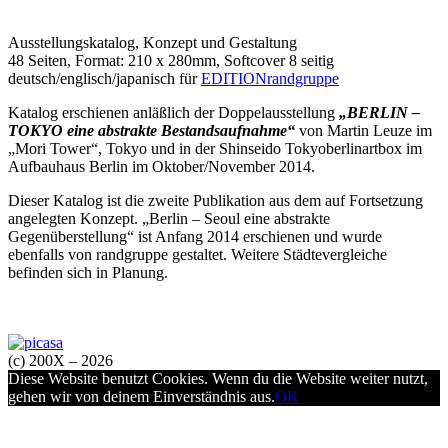
Ausstellungskatalog
, Konzept und Gestaltung
48 Seiten, Format: 210 x 280mm, Softcover 8 seitig
deutsch/englisch/japanisch für
EDITIONrandgruppe
Katalog erschienen anläßlich der Doppelausstellung
„BERLIN –
TOKYO eine abstrakte Bestandsaufnahme“
von Martin Leuze im
„Mori Tower“, Tokyo und in der Shinseido Tokyoberlinartbox im
Aufbauhaus Berlin im Oktober/November 2014.
Dieser Katalog ist die zweite Publikation aus dem auf Fortsetzung
angelegten Konzept. „Berlin – Seoul eine abstrakte
Gegenüberstellung“ ist Anfang 2014 erschienen und wurde
ebenfalls von randgruppe gestaltet. Weitere Städtevergleiche
befinden sich in Planung.
(c) 200X – 2026
Diese Website benutzt Cookies. Wenn du die Website weiter nutzt,
gehen wir von deinem Einverständnis aus.
OK