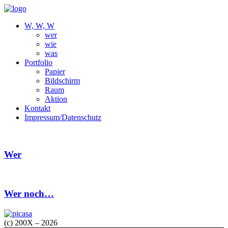
W, W, W
wer
wie
was
Portfolio
Papier
Bildschirm
Raum
Aktion
Kontakt
Impressum/Datenschutz
Wer
Wer noch…
(c) 200X – 2026