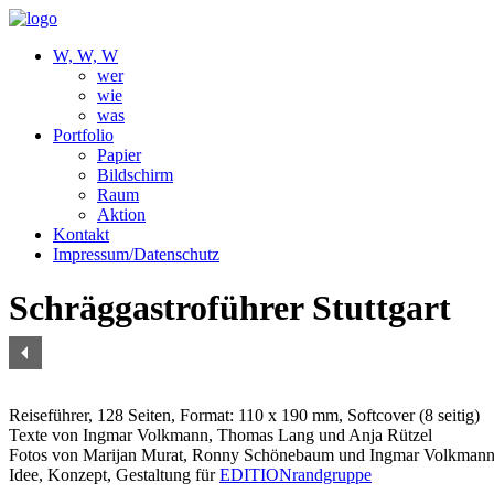
W, W, W
wer
wie
was
Portfolio
Papier
Bildschirm
Raum
Aktion
Kontakt
Impressum/Datenschutz
Schräggastroführer Stuttgart
Reiseführer
, 128 Seiten, Format: 110 x 190 mm, Softcover (8 seitig)
Texte von Ingmar Volkmann, Thomas Lang und Anja Rützel
Fotos von Marijan Murat, Ronny Schönebaum und Ingmar Volkman
Idee, Konzept, Gestaltung für
EDITIONrandgruppe