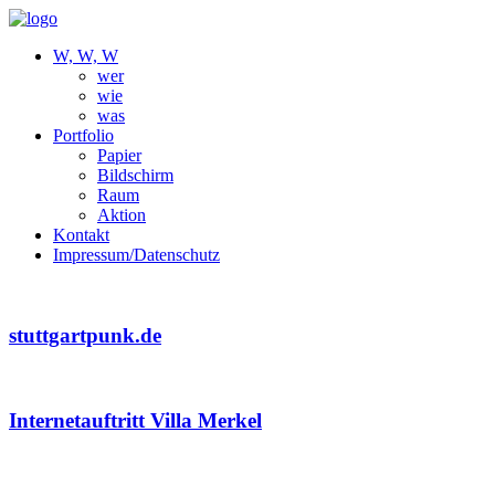
W, W, W
wer
wie
was
Portfolio
Papier
Bildschirm
Raum
Aktion
Kontakt
Impressum/Datenschutz
stuttgartpunk.de
Internetauftritt Villa Merkel